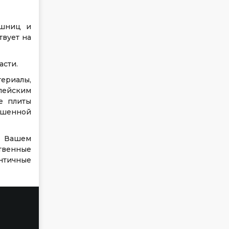
ешниц и
твует на
асти.
ериалы,
ейским
е плиты
ышенной
в Вашем
твенные
нтичные