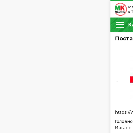
Ме
в 
К
Пост
https:/
Головн
Иоганн 