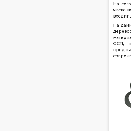
На сег
число в
входит 
На дан
дерево
материа
ОСП, п
предста
соврем