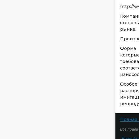
http://w
Компан
стеновы
рынке.
Произво
Форма 
котор
требов
соотве
износос
Особое
распор
имитац
репрод
Полная 
Все права
Разрабо