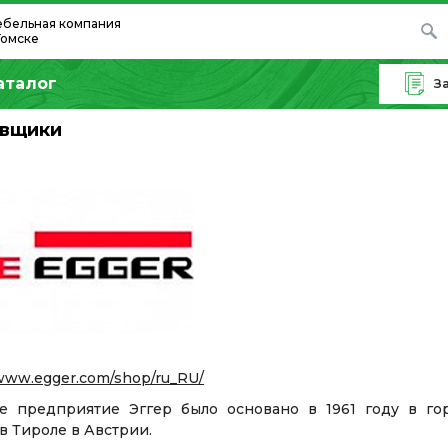
бельная компания
Томске
аталог
З
авщики
/www.egger.com/shop/ru_RU/
ое предприятие Эггер было основано в 1961 году в гор
в Тироле в Австрии.