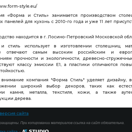
ww.form-style.eu/
ия «Форма и Стиль» занимается производством стол
х панелей для кухонь с 2010-го года и уже 11 лет присутс
дство находится в г. Лосино-Петровский Московской обл
и стиль использует в изготовлении столешниц мат
ые отвечают самым высоким российским и европ
аниям прочности и экологичности, древесно-стружечны
тствуют классу эмиссии Е1, а пластики отличаются пов
тойкостью.
 внимание компания "Форма Стиль" уделяет дизайну, 
яжении широкий выбор декоров, таких как естес
ии камня, металла, текстиля, кожи, а также ауте
укции дерева.
версия сайта
 защищены. При копировании материалов ссылка на сайт обязательна.
тка сайта
-