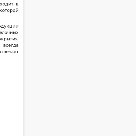
ходит в
 которой
одукции
елочных
окрытия,
 всегда
отвечает