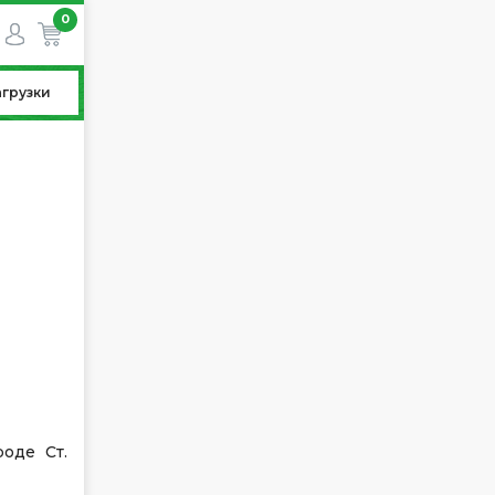
0
агрузки
оде Ст.