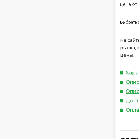
цена от
Выбрать 
На сайт
рынка, 
цены.
Хара
Опис
Опис
Дост
Опла