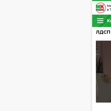
Ме
в 
К
ЛДСП 