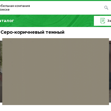
бельная компания
Томске
аталог
З
Серо-коричневый темный