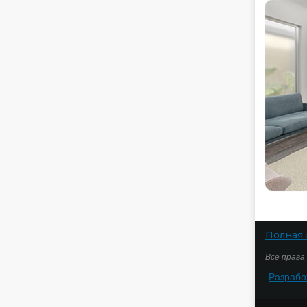
Полная 
Все права
Разрабо