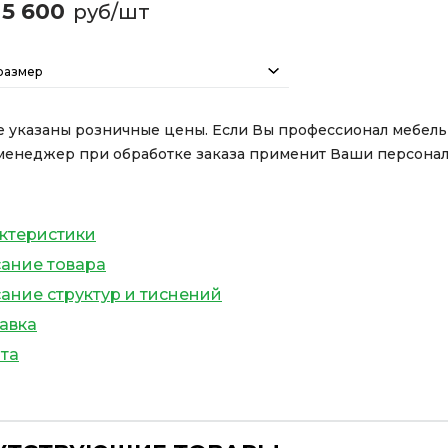
5 600
руб/шт
размер
е указаны розничные цены. Если Вы профессионал мебел
менеджер при обработке заказа применит Ваши персона
ктеристики
ание товара
ание структур и тиснений
авка
та